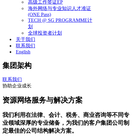
高级工作签证EP
海外网络与专业知识人才准证
(ONE Pass)
TECH @ SG PROGRAMME计
划
全球投资者计划
关于我们
联系我们
English
集团架构
联系我们
协助企业成长
资源网络服务与解决方案
我们利用在法律、会计、税务、商业咨询等不同专
业领域深厚的专业储备，为我们的客户集团公司制
定最佳的公司结构解决方案。