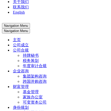
关于我们
联系我们
English
Navigation Menu
Navigation Menu
主页
公司成立
公司合规
持牌秘书
税务筹划
年度审计合规
企业咨询
集团架构咨询
跨国并购咨询
财富管理
基金管理
家族办公室
可变资本公司
身份规划