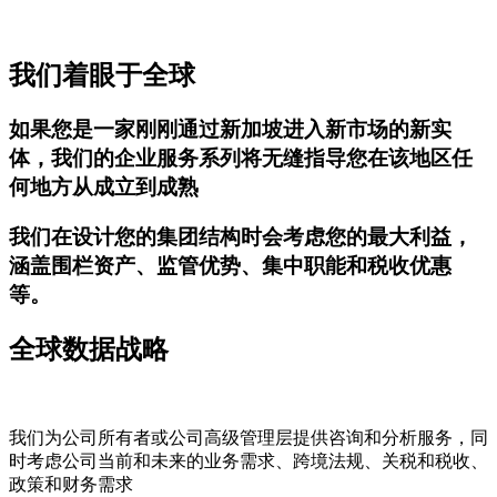
我们着眼于全球
如果您是一家刚刚通过新加坡进入新市场的新实
体，我们的企业服务系列将无缝指导您在该地区任
何地方从成立到成熟
我们在设计您的集团结构时会考虑您的最大利益，
涵盖围栏资产、监管优势、集中职能和税收优惠
等。
全球数据战略
我们为公司所有者或公司高级管理层提供咨询和分析服务，同
时考虑公司当前和未来的业务需求、跨境法规、关税和税收、
政策和财务需求